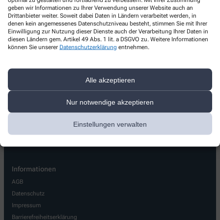
Liebig-Apotheke
geben wir Informationen zu Ihrer Verwendung unserer Website auch an
Drittanbieter weiter. Soweit dabei Daten in Ländern verarbeitet werden, in
denen kein angemessenes Datenschutzniveau besteht, stimmen Sie mit Ihrer
Heckinghauser Str. 176
,
42289
Wuppertal
Einwilligung zur Nutzung dieser Dienste auch der Verarbeitung Ihrer Daten in
+49-202/62 50 10
diesen Ländern gem. Artikel 49 Abs. 1 lit. a DSGVO zu. Weitere Informationen
können Sie unserer
Datenschutzerklärung
entnehmen.
+49-202/62 90 99
info@liebig-apotheke-wuppertal.de
Alle akzeptieren
Nur notwendige akzeptieren
Über uns
Einstellungen verwalten
Leistungen
Kontakt
Informationen
AGB
Datenschutz
Impressum
Barrierefreiheitserklärung